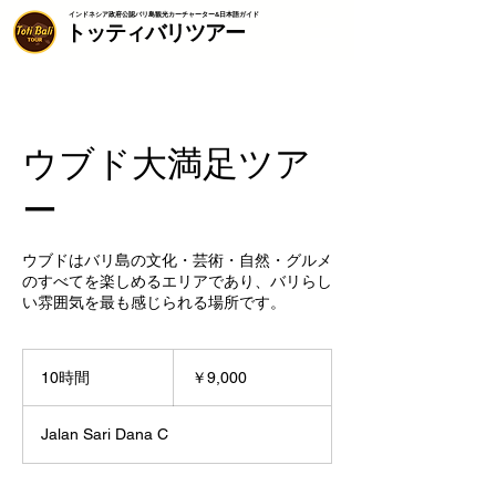
インドネシア政府公認バリ島観光カーチャーター&日本語ガイド️️️️
トッティバリツアー
ウブド大満足ツア
ー
ウブドはバリ島の文化・芸術・自然・グルメ
のすべてを楽しめるエリアであり、バリらし
い雰囲気を最も感じられる場所です。
9,000
円
10時間
1
￥9,000
0
時
Jalan Sari Dana C
間