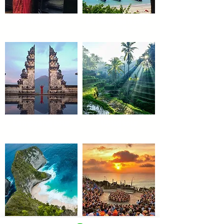
Carcharter
Lembongan tour
​カーチャーター
​レンボンガン島ツアー
Lempyang tour
Ubud tour
​ランプヤンツアー
​ウブド大満足ツアー