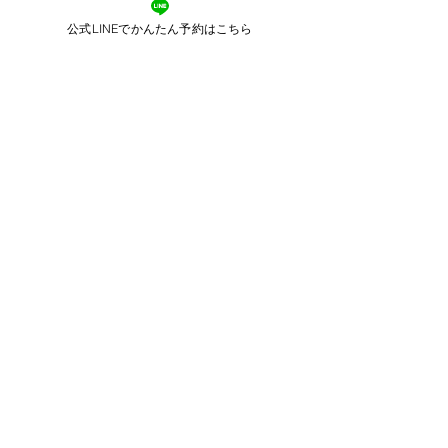
Penida tour
Uluwatu tour
​ペニダ島ツアー
​ウルワツ大満足ツアー
公式LINEでかんたん予約はこちら
Airporttransfer
Photogenic tour
​空港送迎
​フォトジェニックツアー
インドネシア政府公認日本語ガイド
​トッティバリツアー