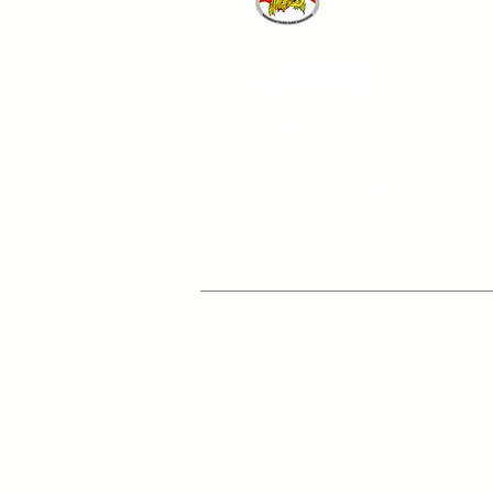
​トッティバリツア
Balii Pariwisata Charter Mobil 
Lisensi:N
O.9/PANEL/UNHI/V/2
026
Wakil:I PUTU E
KA TUTI AGUS JUNI
Nomor telepon:
+6285237031949
:
Mail
totibalitour@gmail.com