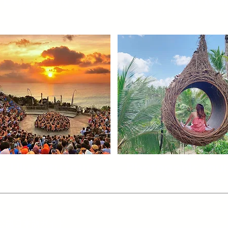
​ランプヤンツアー
​レンボンガン島ツアー
Uluwatu tour
Photogenic tou
​ウルワツ大満足ツアー
​フォトジェニックツアー
公認日本語ガイド