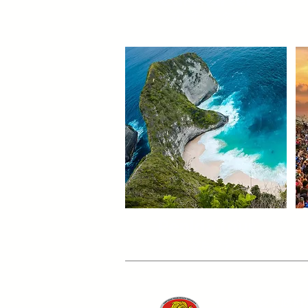
​カーチャーター
Penida tour
​ペニダ島ツアー
インドネシア政府