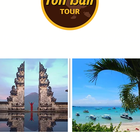
it to us for a comfortable Bali
Lempyang tour
Lembongan tou