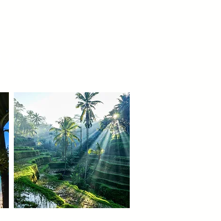
 trip!!
r
Ubud tour