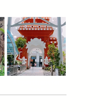
​ウブド大満足ツアー
r
Airporttransfer
​空港送迎