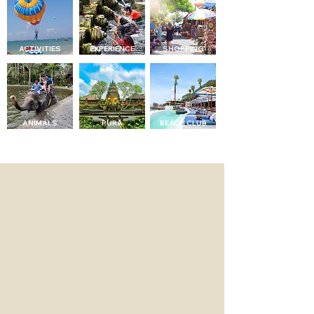
​ACTIVITIES
EXPERIENCE
SHOPPING
ANIMALS
PURA
BEACH CLUB