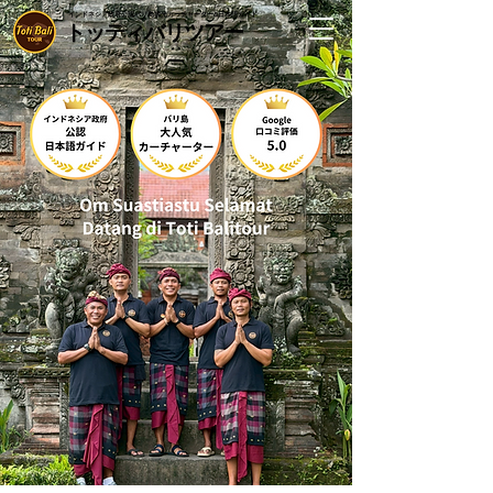
インドネシア政府公認バリ島観光カーチャーター&日本語ガイド️️️️
トッティバリツアー